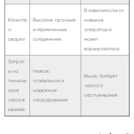
В зависимости от
Качеств
Высокие, прочные
навыков
о
и герметичные
оператора
сварки
соединения.
может
варьироваться
Затрат
ы на
Низкое,
Выше, требует
техниче
стабильное и
частого
ское
надежное
обслуживания
обслуж
оборудование
ивание