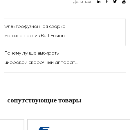
Делиться:
Электрофузионная сварка
машина против Butt Fusion
Machine: Что лучше для вашего
Почему лучше выбирать
проекта?
цифровой сварочный аппарат
для раструбной сварки, а не
ручные аппараты?
сопутствующие товары