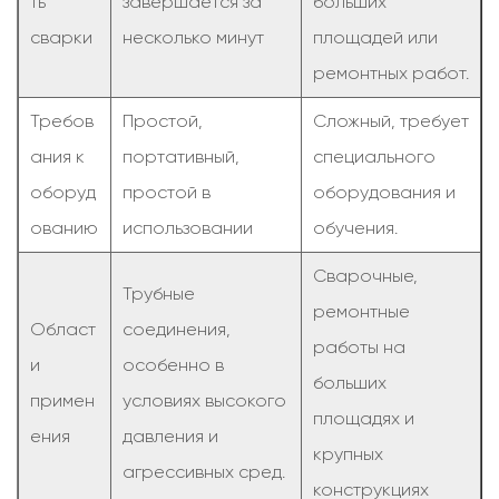
ть
завершается за
больших
сварки
несколько минут
площадей или
ремонтных работ.
Требов
Простой,
Сложный, требует
ания к
портативный,
специального
оборуд
простой в
оборудования и
ованию
использовании
обучения.
Сварочные,
Трубные
ремонтные
Област
соединения,
работы на
и
особенно в
больших
примен
условиях высокого
площадях и
ения
давления и
крупных
агрессивных сред.
конструкциях