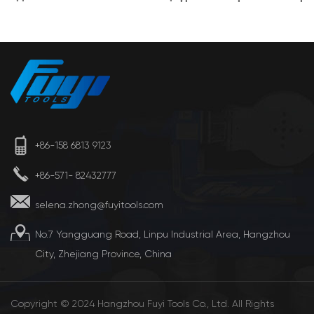
Раструбной Сварки PPR/HDPE
+86-158 6813 9123
+86-571- 82432777
selena.zhong@fuyitools.com
No.7 Yangguang Road, Linpu Industrial Area, Hangzhou
City, Zhejiang Province, China
Copyright © 2024 Hangzhou Fuyi Tools Co., Ltd. All Rights