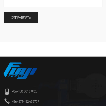
+86-158 6813 9123
+86-571- 82432777