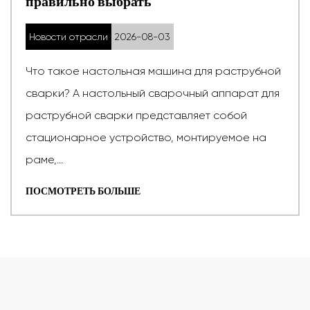
ть
покупке
-08-03
Новости отрасли
2026
ая машина для раструбной
Что такое аппарат 
ый сварочный аппарат для
сварочный аппарат 
представляет собой
представляет собой
йство, монтируемое на
зажимное устройств
соединения ...
Е
ПОСМОТРЕТЬ БОЛЬШ