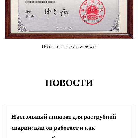
 сертификат
Сертифи
НОВОСТИ
рат для раструбной
Аппарат для раст
ботает и как
работает, станда