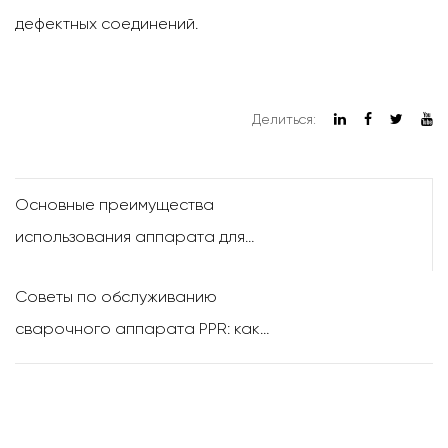
дефектных соединений.
Делиться:
Основные преимущества
использования аппарата для
электромуфтовой сварки
Советы по обслуживанию
пластиковых трубопроводных
сварочного аппарата PPR: как
систем
продлить срок службы
оборудования?