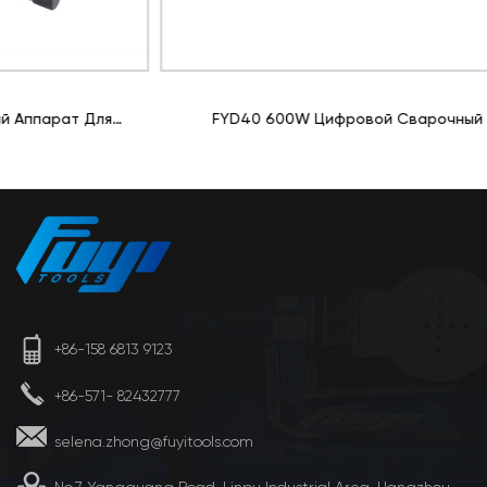
FYD40 600W Цифровой Сварочный Аппарат Для
Раструбной Сварки PPR/HDPE
+86-158 6813 9123
+86-571- 82432777
selena.zhong@fuyitools.com